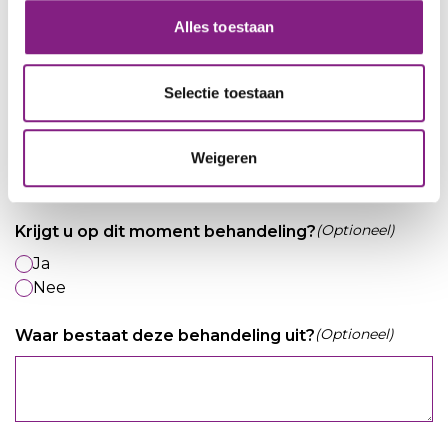
Alles toestaan
(Optioneel)
Beschrijving DSM diagnose / Uitslag IQ
Selectie toestaan
test
Weigeren
(Optioneel)
Krijgt u op dit moment behandeling?
Ja
Nee
(Optioneel)
Waar bestaat deze behandeling uit?