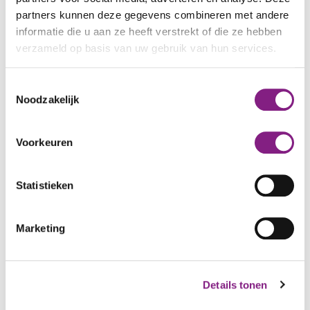
Nee
partners kunnen deze gegevens combineren met andere
informatie die u aan ze heeft verstrekt of die ze hebben
(Optioneel)
Waarom niet?
verzameld op basis van uw gebruik van hun services.
Toestemmingsselectie
Noodzakelijk
Uw diagnose
Voorkeuren
(Optioneel)
Is er bij u een DSM diagnose gesteld
en/of IQ test gedaan?
Ja
Statistieken
Nee
Marketing
(Optioneel)
Door
Details tonen
(Optioneel)
Datum diagnose