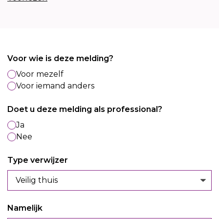
Leave
Voor wie is deze melding?
this
Voor mezelf
field
Voor iemand anders
blank
Doet u deze melding als professional?
Ja
Nee
Type verwijzer
Namelijk