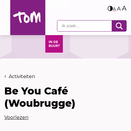
A
A
A
Activiteiten
Be You Café
(Woubrugge)
Voorlezen