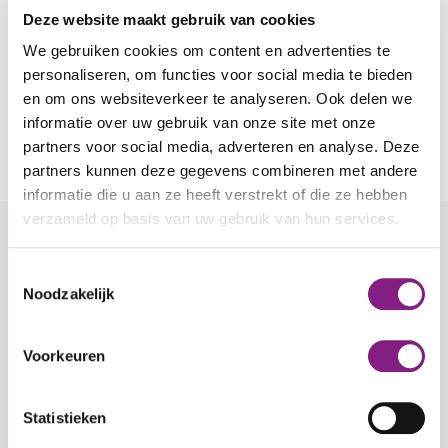
Deze website maakt gebruik van cookies
Voor wie
: Jonge mensen van 18 tot 35 jaar (je
We gebruiken cookies om content en advertenties te
ouders of begeleider mogen de eerste keer mee)
personaliseren, om functies voor social media te bieden
Locatie
: Café Die Twee in Sporthal Oudendijk,
en om ons websiteverkeer te analyseren. Ook delen we
Bateweg 78, 2481 AN Woubrugge
informatie over uw gebruik van onze site met onze
Kosten
: 5 euro inclusief een drankje
partners voor social media, adverteren en analyse. Deze
partners kunnen deze gegevens combineren met andere
informatie die u aan ze heeft verstrekt of die ze hebben
verzameld op basis van uw gebruik van hun services.
Aanmelden voor Be You Café
Toestemmingsselectie
(Woubrugge)
Noodzakelijk
Leave
Kies hieronder één of meerdere datums.
Voorkeuren
this
field
Activiteit aanmeld data
blank
Statistieken