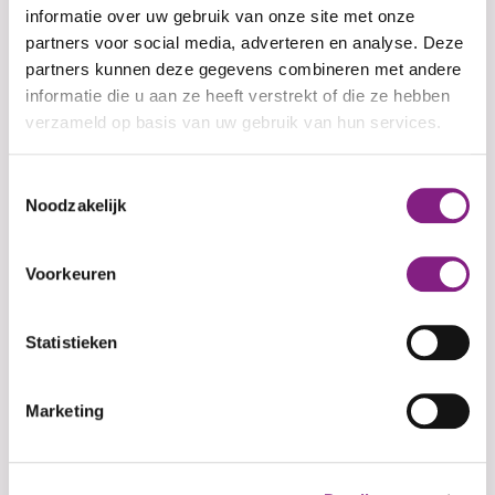
informatie over uw gebruik van onze site met onze
partners voor social media, adverteren en analyse. Deze
Aanmelden voor Open dag De
partners kunnen deze gegevens combineren met andere
Oude Wereld – Kom langs!
informatie die u aan ze heeft verstrekt of die ze hebben
verzameld op basis van uw gebruik van hun services.
Leave
Kies hieronder één of meerdere datums.
this
Toestemmingsselectie
field
Activiteit aanmeld data
Noodzakelijk
blank
Voorkeuren
Naam
Statistieken
Jouw e-mailadres
Marketing