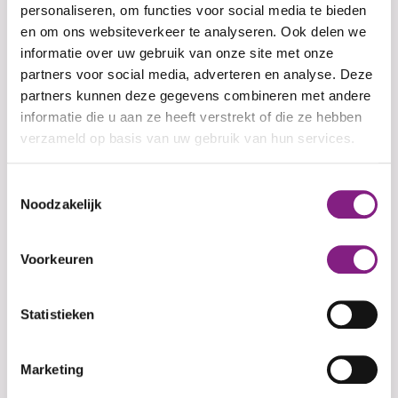
Jouw e-mailadres
personaliseren, om functies voor social media te bieden
en om ons websiteverkeer te analyseren. Ook delen we
informatie over uw gebruik van onze site met onze
partners voor social media, adverteren en analyse. Deze
Jouw telefoonnummer
partners kunnen deze gegevens combineren met andere
informatie die u aan ze heeft verstrekt of die ze hebben
verzameld op basis van uw gebruik van hun services.
(Optioneel)
Adres
Toestemmingsselectie
Noodzakelijk
Voorkeuren
(Optioneel)
Huisnummer
Statistieken
Marketing
(Optioneel)
Postcode