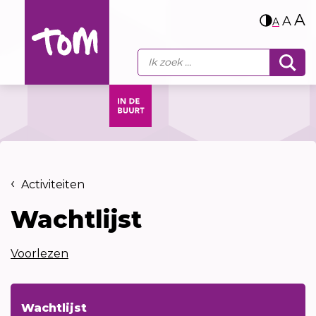
A
A
A
Activiteiten
Wachtlijst
Voorlezen
Wachtlijst