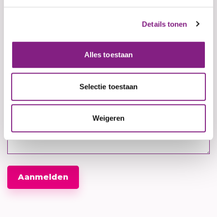
Details tonen
(Optioneel)
Woonplaats
Alles toestaan
Selectie toestaan
(Optioneel)
Heb je nog een vraag of bericht over de
activiteit?
Weigeren
Aanmelden