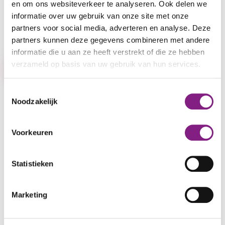
en om ons websiteverkeer te analyseren. Ook delen we
onderwerp. Dit deskundige platform behandelt
informatie over uw gebruik van onze site met onze
allerlei vragen rondom mantelzorg en dementie.
partners voor social media, adverteren en analyse. Deze
Liever bellen? Dat kan naar de
DementieLijn.
partners kunnen deze gegevens combineren met andere
informatie die u aan ze heeft verstrekt of die ze hebben
verzameld op basis van uw gebruik van hun services.
Neem contact op met Tom in de buurt
Toestemmingsselectie
Noodzakelijk
Voorkeuren
Statistieken
Lees meer
Marketing