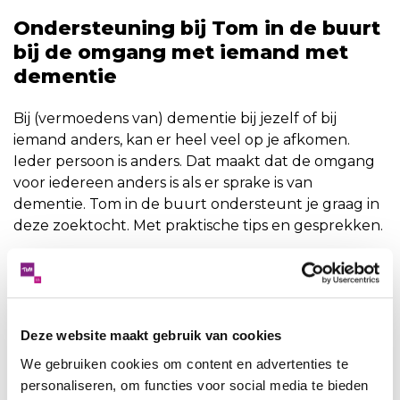
Ondersteuning bij Tom in de buurt
bij de omgang met iemand met
dementie
Bij (vermoedens van) dementie bij jezelf of bij
iemand anders, kan er heel veel op je afkomen.
Ieder persoon is anders. Dat maakt dat de omgang
voor iedereen anders is als er sprake is van
dementie. Tom in de buurt ondersteunt je graag in
deze zoektocht. Met praktische tips en gesprekken.
Neem hiervoor contact op met Tom in de buurt.
Samen onderzoeken we dan wat passend is voor
jouw situatie.
Deze website maakt gebruik van cookies
Dementie.nl en de DementieLijn
We gebruiken cookies om content en advertenties te
Ook op de website
www.dementie.nl
van Alzheimer
personaliseren, om functies voor social media te bieden
Nederland is meer informatie te vinden over dit