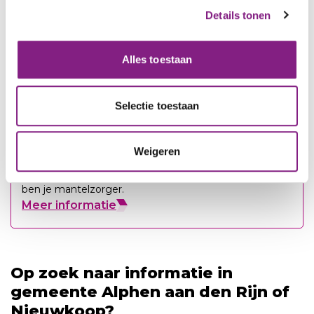
Details tonen
Diverse dagbestedingslocaties richten zich specifiek
op mensen met dementie.
Alles toestaan
Selectie toestaan
Wat is mantelzorg?
Weigeren
Zorg je langdurig voor iemand met dementie? Dan
ben je mantelzorger.
Meer informatie
Op zoek naar informatie in
gemeente Alphen aan den Rijn of
Nieuwkoop?