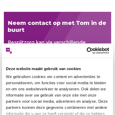
Neem contact op met Tom in de
buurt
Respijtzorg kan via verschillende
zorgwetten worden gefinancierd, vanuit
het Steunpunt zetten we in wat nodig is
om jou als mantelzorger te kunnen
Deze website maakt gebruik van cookies
ontlasten. Meer weten over de
mogelijkheden van respijtzorg? Neem
We gebruiken cookies om content en advertenties te
personaliseren, om functies voor social media te bieden
dan contact met ons op via onderstaand
en om ons websiteverkeer te analyseren. Ook delen we
contactformulier.
informatie over uw gebruik van onze site met onze
partners voor social media, adverteren en analyse. Deze
partners kunnen deze gegevens combineren met andere
Neem contact op met Tom in de
informatie die u aan ze heeft verstrekt of die ze hebben
buurt