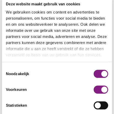
www.marktplaats.nl
(kijk uit voor oplichters)
Deze website maakt gebruik van cookies
www.pararius.nl
(uitgebreide website,
We gebruiken cookies om content en advertenties te
verzamelt van verschillende websites)
personaliseren, om functies voor social media te bieden
www.funda.nl
(heeft ook verhuur, wel duurder
en om ons websiteverkeer te analyseren. Ook delen we
segment)
informatie over uw gebruik van onze site met onze
partners voor social media, adverteren en analyse. Deze
Kwadraad heeft een videoserie ontwikkeld over hoe
partners kunnen deze gegevens combineren met andere
je je kansen op het vinden van een woning kan
informatie die u aan ze heeft verstrekt of die ze hebben
vergroten. Bekijk de video's hier
Ik ben op zoek
verzameld op basis van uw gebruik van hun services.
naar een woning
Heb je geen kinderen?
Toestemmingsselectie
Noodzakelijk
Dan kun je ook anti-kraak wonen overwegen. Via
Google kun je verschillende aanbieders vinden. In
Voorkeuren
omgeving Alphen aan den Rijn vind je bijvoorbeeld
meer informatie op de website van
Villex
en
Ad-hoc
beheer
.
Statistieken