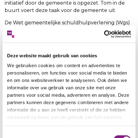
initiatief door de gemeente is opgezet. Tom in de
buurt voert deze taak voor de gemeente uit.
De Wet gemeentelijke schuldhulpverlening (Wgs)
verplicht energie- en drinkwaterbedrijven,
zorgverzekeraars, woningcorporaties en andere
verhuurders van woonruimte om
betaalachterstanden te melden aan de gemeente.
Deze website maakt gebruik van cookies
Als je een rekening niet (op tijd) betaald, word je
We gebruiken cookies om content en advertenties te
benaderd door iemand van het team
personaliseren, om functies voor social media te bieden
vroegsignalering van Tom in de buurt. We komen
en om ons websiteverkeer te analyseren. Ook delen we
bij je langs, nemen telefonisch contact met je op of
informatie over uw gebruik van onze site met onze
sturen een e-mail of brief. Voordat we bij je langs
partners voor social media, adverteren en analyse. Deze
komen sturen we je eerst een brief. Je mag ons
partners kunnen deze gegevens combineren met andere
altijd vragen om legitimatie.
informatie die u aan ze heeft verstrekt of die ze hebben
verzameld op basis van uw gebruik van hun services.
We kunnen je o.a. helpen bij het afspreken van een
betalingsregeling, je doorverwijzen naar
Toestemmingsselectie