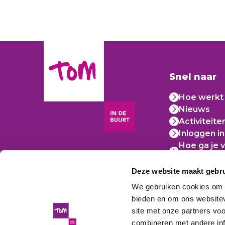
Snel naar
Hoe werkt 
Nieuws
Activiteite
Inloggen in
Hoe ga je v
accountge
Gedragsc
Deze website maakt gebru
We gebruiken cookies om c
bieden en om ons websitev
site met onze partners vo
combineren met andere inf