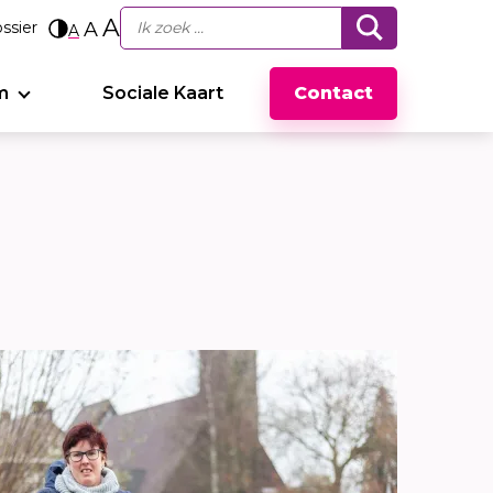
A
ssier
A
A
m
Sociale Kaart
Contact