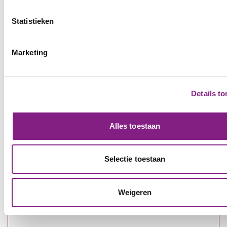
Statistieken
Een gehandicaptenparkeerkaart
aanvragen in andere gemeenten
Marketing
Gehandicaptenparkeerkaart aanvragen in
gemeente Alphen aan den Rijn
Details t
Wil je een aanvraag doen in gemeente Alphen aan den
Alles toestaan
Rijn?
Meer informatie
Selectie toestaan
Gehandicaptenparkeerkaart aanvragen in
Weigeren
gemeente Nieuwkoop