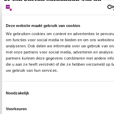
Er zijn kosten verbonden aan de
aanvraag
Bij de aanvraag moet je die kosten direct betalen. Bij
een afwijzing krijg je dit geld niet terug.
Deze website maakt gebruik van cookies
We gebruiken cookies om content en advertenties te persona
om functies voor social media te bieden en om ons websitev
Ophalen van de
analyseren. Ook delen we informatie over uw gebruik van on
gehandicaptenparkeerkaart
met onze partners voor social media, adverteren en analyse
partners kunnen deze gegevens combineren met andere info
Krijg je een gehandicaptenparkeerkaart
die u aan ze heeft verstrekt of die ze hebben verzameld op 
toegewezen? Dan krijg je bericht dat je deze kunt
uw gebruik van hun services.
ophalen.
Toestemmingsselectie
Noodzakelijk
Voorkeuren