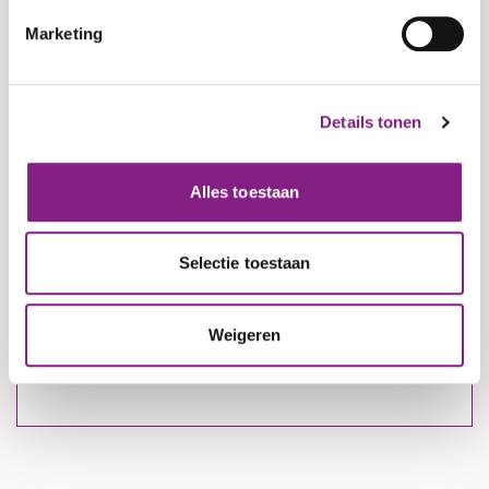
Marketing
Naam
Details tonen
Jouw e-mailadres
Alles toestaan
Jouw telefoonnummer
Selectie toestaan
Weigeren
(Optioneel)
Adres