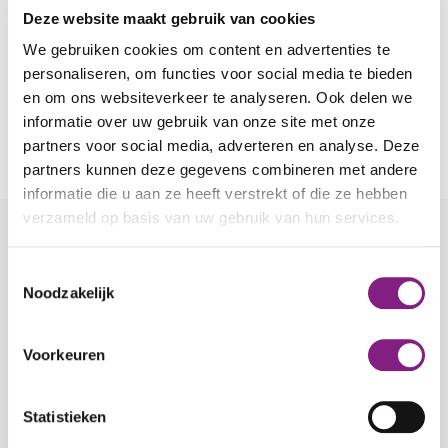
Kosten:
€ 50,40 voor het boek en werkboek 'Houd
Deze website maakt gebruik van cookies
me vast'
Trainers:
Titia van Ispelen en Shokouh Rezaei
We gebruiken cookies om content en advertenties te
personaliseren, om functies voor social media te bieden
'"Deze training is uitsluitend bedoeld voor inwoners
en om ons websiteverkeer te analyseren. Ook delen we
van de gemeenten Alphen aan den Rijn,
informatie over uw gebruik van onze site met onze
Nieuwkoop en Kaag en Braassem.''
partners voor social media, adverteren en analyse. Deze
partners kunnen deze gegevens combineren met andere
informatie die u aan ze heeft verstrekt of die ze hebben
verzameld op basis van uw gebruik van hun services.
Aanmelden voor Cursus Houd me
Toestemmingsselectie
vast
Noodzakelijk
Leave
Kies hieronder één of meerdere datums.
Voorkeuren
this
field
Activiteit aanmeld data
blank
Statistieken