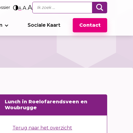
A
ssier
A
A
m
Sociale Kaart
Contact
Lunch in Roelofarendsveen en
Woubrugge
Terug naar het overzicht