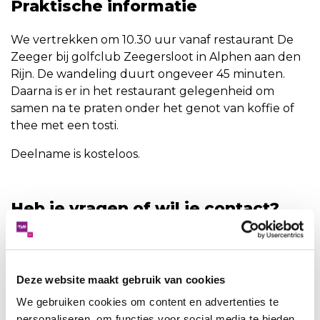
Praktische informatie
We vertrekken om 10.30 uur vanaf restaurant De
Zeeger bij golfclub Zeegersloot in Alphen aan den
Rijn. De wandeling duurt ongeveer 45 minuten.
Daarna is er in het restaurant gelegenheid om
samen na te praten onder het genot van koffie of
thee met een tosti.
Deelname is kosteloos.
Heb je vragen of wil je contact?
Neem gerust contact op met
mantelzorgconsulenten Noëlle Smeets via 06-
43624963 of
n.smeets@tomindebuurt.nl
. Of met
Deze website maakt gebruik van cookies
Tanja Fransen-Hendriks via 06-27163234 of
We gebruiken cookies om content en advertenties te
t.fransen-hendriks@tomindebuurt.nl
.
personaliseren, om functies voor social media te bieden