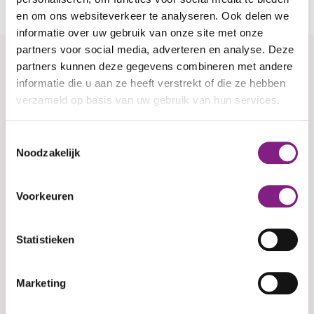
en om ons websiteverkeer te analyseren. Ook delen we
informatie over uw gebruik van onze site met onze
partners voor social media, adverteren en analyse. Deze
partners kunnen deze gegevens combineren met andere
Aanmelden voor Mantelwandel
informatie die u aan ze heeft verstrekt of die ze hebben
Alphen a/d Rijn
verzameld op basis van uw gebruik van hun services.
Leave
Kies hieronder één of meerdere datums.
Toestemmingsselectie
this
Noodzakelijk
field
Activiteit aanmeld data
blank
Voorkeuren
Naam
Statistieken
Marketing
Jouw e-mailadres