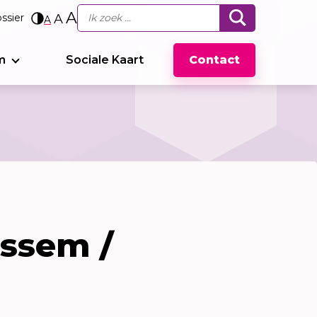
A
ssier
A
A
m
Sociale Kaart
Contact
assem /