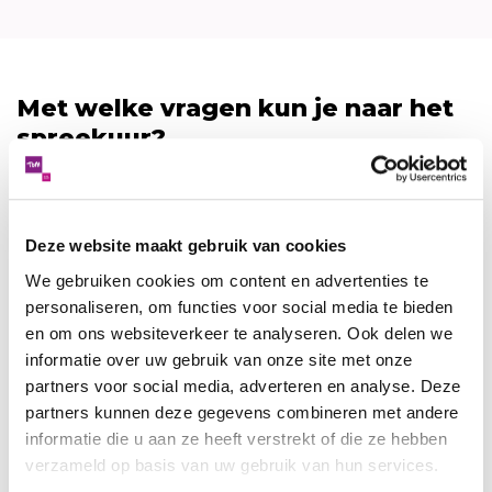
Met welke vragen kun je naar het
spreekuur?
Hoe kunnen mijn partner en ik beter
communiceren met elkaar?
Hoe stoppen we met ruzie?
Deze website maakt gebruik van cookies
Wat moet ik allemaal regelen als ik zou willen
We gebruiken cookies om content en advertenties te
scheiden?
personaliseren, om functies voor social media te bieden
Hoe doen we het met de kinderen?
en om ons websiteverkeer te analyseren. Ook delen we
Hoe verwerk ik/verwerken wij onze scheiding?
informatie over uw gebruik van onze site met onze
partners voor social media, adverteren en analyse. Deze
Wegwijs in relatie en scheiding is in samenwerking
partners kunnen deze gegevens combineren met andere
met gemeente Alphen aan den Rijn en Wille
informatie die u aan ze heeft verstrekt of die ze hebben
Donkers Advocaten en mediators.
verzameld op basis van uw gebruik van hun services.