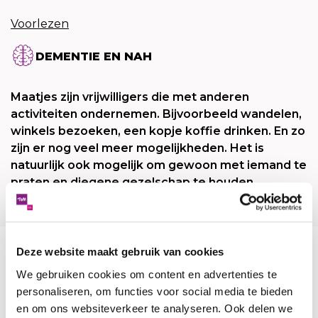
Voorlezen
DEMENTIE EN NAH
Maatjes zijn vrijwilligers die met anderen
activiteiten ondernemen. Bijvoorbeeld wandelen,
winkels bezoeken, een kopje koffie drinken. En zo
zijn er nog veel meer mogelijkheden. Het is
natuurlijk ook mogelijk om gewoon met iemand te
praten en diegene gezelschap te houden.
Deze website maakt gebruik van cookies
Maatjes kunnen veel betekenen voor mensen met
We gebruiken cookies om content en advertenties te
dementie. Samen met de wijkcoach van Tom in de
personaliseren, om functies voor social media te bieden
buurt kun je bekijken welke activiteiten of
en om ons websiteverkeer te analyseren. Ook delen we