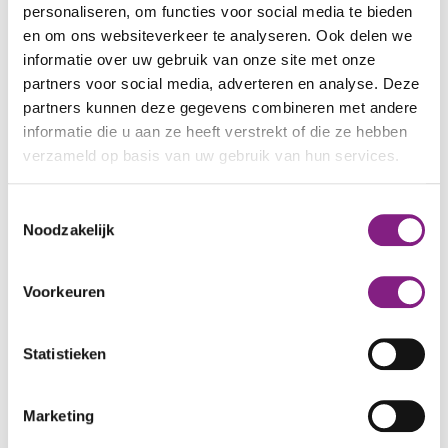
personaliseren, om functies voor social media te bieden
Wat moet je regelen?
en om ons websiteverkeer te analyseren. Ook delen we
informatie over uw gebruik van onze site met onze
Doe de
check van de Rijksoverheid
.
partners voor social media, adverteren en analyse. Deze
Bekijk de
informatie van het Jongeren
partners kunnen deze gegevens combineren met andere
Informatie Punt
.
informatie die u aan ze heeft verstrekt of die ze hebben
verzameld op basis van uw gebruik van hun services.
Toestemmingsselectie
Noodzakelijk
Voorkeuren
Jongeren Informatie Punt in
Statistieken
Alphen aan den Rijn
Marketing
Het Jongeren Informatie Punt (JIP) helpt jou bij