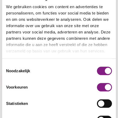
We gebruiken cookies om content en advertenties te
Tom on Tour: voor jonge mensen
personaliseren, om functies voor social media te bieden
(40 – 65) met een vorm van
en om ons websiteverkeer te analyseren. Ook delen we
informatie over uw gebruik van onze site met onze
dementie
partners voor social media, adverteren en analyse. Deze
partners kunnen deze gegevens combineren met andere
Ga elke woensdag mee met TOM on Tour, samen
informatie die u aan ze heeft verstrekt of die ze hebben
met andere jonge mensen (40 - 65 jaar) met een
verzameld op basis van uw gebruik van hun services.
vorm van dementie! Samen bezoeken we musea of
volgen we een workshop.
Toestemmingsselectie
Noodzakelijk
Meer over Tom on Tour
Voorkeuren
Alzheimer Café Nieuwkoop
Statistieken
Alzheimer Café Nieuwkoop is een ontmoetingsplek