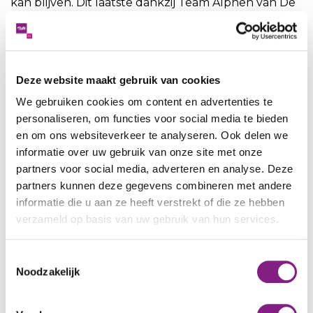
kan blijven. Dit laatste dankzij Team Alphen van De
Binnenvest, die de begeleiding overnam vanwege
zijn WLZ-indicatie.
Deze website maakt gebruik van cookies
Het klinkt als een pittig traject.
We gebruiken cookies om content en advertenties te
Had je wel eens het gevoel op te
personaliseren, om functies voor social media te bieden
willen geven?
en om ons websiteverkeer te analyseren. Ook delen we
informatie over uw gebruik van onze site met onze
Van meerdere kanten kreeg ik het advies om af te
partners voor social media, adverteren en analyse. Deze
sluiten, en we hebben vaak het gevoel gehad op
partners kunnen deze gegevens combineren met andere
een dood spoor te zitten. Maar deze meneer aan
informatie die u aan ze heeft verstrekt of die ze hebben
zijn lot overlaten? Dat konden we niet. We bleven
verzameld op basis van uw gebruik van hun services.
doorzetten, en het was een traject van een lange
adem. Ik had er vertrouwen in, en er waren
Toestemmingsselectie
lichtpuntjes om vol te kunnen houden. We kijken
Noodzakelijk
er met trots op terug en ik heb veel geleerd.